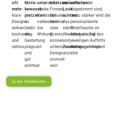
oft
Motiv
unterschätzen:
für
einheitlichen
aufeinander
mehr:
bewusst
starke
Firmen,
Look
abgestimmt sind,
klare
platzieren:
Kontraste
Schulen,
achten:
desto stärker wird die
Designs
so
verbessern
Vereine
das
personalisierte
wirken
bleibt
die
oder
stärkt
Trinkflasche im
hochwertig
die
Wirkung
Events
Wiedererkennung
Alltag als Teil des
und
Gestaltung
können
und
jeweiligen Auftritts
zeitlos
prägnant
unterschiedliche
Zusammengehörigkeit
wahrgenommen.
und
Designansätze
gut
sinnvoll
sichtbar
sein
Zu den Trinkflaschen