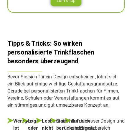
Zum Shop
Tipps & Tricks: So wirken
personalisierte Trinkflaschen
besonders überzeugend
Bevor Sie sich für ein Design entscheiden, lohnt sich
ein Blick auf einige wichtige Gestaltungsgrundsätze.
Gerade bei personalisierten Trinkflaschen für Firmen,
Vereine, Schulen oder Veranstaltungen kommt es auf
ein stimmiges und gut umsetzbares Konzept an:
Weniger
Logo
Lesbarkeit
Einsatzbereich
Auf
Je besser Design und
ist
oder
nicht
berücksichtigen:
einen
Einsatzbereich