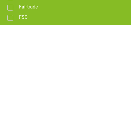
Fairtrade
FSC
GOTS - GLOBAL ORGANIC TEXTILE STANDARD
Hergestellt aus Bio Kunststoff
Hergestellt aus Ocean Bound Plastic
Made in Austria
Made in Europe
Made in Germany
OEKO-TEX
Recycling-PET
Upcyclingmaterial
Vegan
Wiederverwendbar