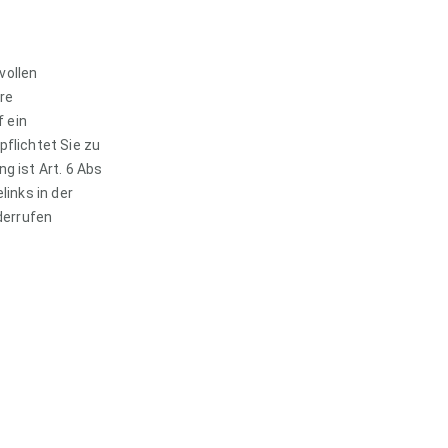
vollen
re
 ein
pflichtet Sie zu
g ist Art. 6 Abs
links in der
derrufen