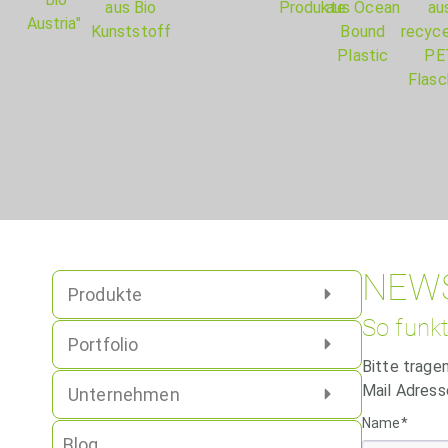
NEW
Produkte
So funkt
Portfolio
Bitte trage
Mail Adress
Unternehmen
Name*
Blog