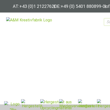
AT:+43 (0)1 2122762
DE:+49 (0) 5401 880899-0
of