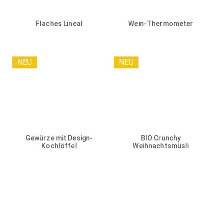
Werbeanbringung:
lieferbar.
Ab 100 Stück 4/4-farbig im Digitaldruck.
Flaches Lineal
Wein-Thermometer
NEU
NEU
Gewürze mit Design-
BIO Crunchy
Kochlöffel
Weihnachtsmüsli