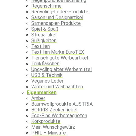
Regenponchos nachhaltig
Regenschirme
Recycling-Leder-Produkte
Saison und Designartikel
Samenpapier-Produkte
Spiel & Spaß
Streuartikel
Süßigkeiten
Textilien
Textilien Marke EuroTEX
Tierisch gute Werbeartikel
Trinkflaschen
Upcycling alter Werbemittel
USB & Technik
Veganes Leder
Winter und Weihnachten
Eigenmarken
Amber
Baumwollprodukte AUSTRIA
BORRIS Zeckenhebel
Eco-Pins Werbemagneten
Korkprodukte
Mein Wunschgewürz
PHIL – Minisafe