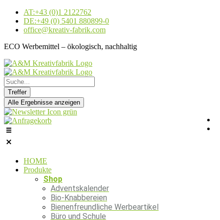
Zum
AT:+43 (0)1 2122762
Inhalt
DE:+49 (0) 5401 880899-0
springen
office@kreativ-fabrik.com
ECO Werbemittel – ökologisch, nachhaltig
Search
...
Treffer
Alle Ergebnisse anzeigen
HOME
Produkte
Shop
Adventskalender
Bio-Knabbereien
Bienenfreundliche Werbeartikel
Büro und Schule