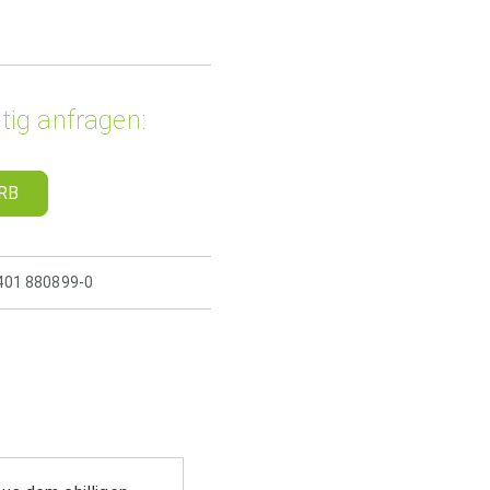
tig anfragen:
RB
5401 880899-0