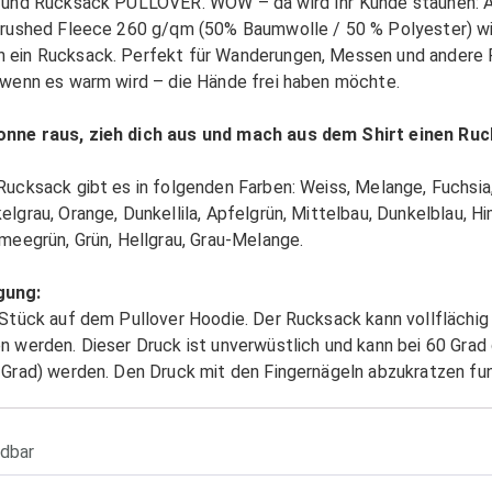
 und Rucksack PULLOVER. WOW – da wird Ihr Kunde staunen: A
Brushed Fleece 260 g/qm (50% Baumwolle / 50 % Polyester) wi
ein Rucksack. Perfekt für Wanderungen, Messen und andere Fr
 wenn es warm wird – die Hände frei haben möchte.
nne raus, zieh dich aus und mach aus dem Shirt einen Ru
Rucksack gibt es in folgenden Farben: Weiss, Melange, Fuchsia,
lgrau, Orange, Dunkellila, Apfelgrün, Mittelbau, Dunkelblau, H
meegrün, Grün, Hellgrau, Grau-Melange.
gung:
 Stück auf dem Pullover Hoodie. Der Rucksack kann vollflächi
n werden. Dieser Druck ist unverwüstlich und kann bei 60 Gra
 Grad) werden. Den Druck mit den Fingernägeln abzukratzen funk
dbar