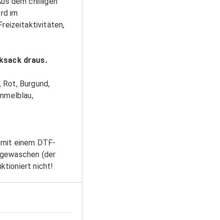
us dem chilligen
rd im
eizeitaktivitäten,
cksack draus.
 Rot, Burgund,
immelblau,
g mit einem DTF-
d gewaschen (der
tioniert nicht!