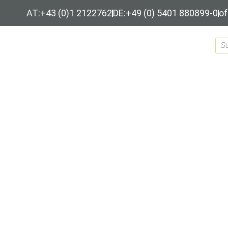
AT:+43 (0)1 2122762
DE:+49 (0) 5401 880899-0
of