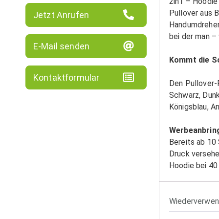
2in1 – Hoodie
Pullover aus 
Jetzt Anrufen
Handumdrehen 
bei der man –
E-Mail senden
Kommt die So
Kontaktformular
Den Pullover-
Schwarz, Dunke
Königsblau, Ar
Werbeanbrin
Bereits ab 10
Druck versehe
Hoodie bei 40
Wiederverwen