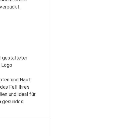
 verpackt.
l gestalteter
t Logo
foten und Haut
das Fell Ihres
ien und ideal für
in gesundes