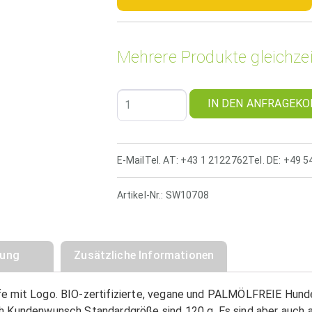
Mehrere Produkte gleichzei
IN DEN ANFRAGEKO
E-Mail
Tel. AT: +43 1 2122762
Tel. DE: +49 
Artikel-Nr.:
SW10708
bung
Zusätzliche Informationen
e mit Logo. BIO-zertifizierte, vegane und PALMÖLFREIE Hund
h Kundenwunsch Standardgröße sind 120 g. Es sind aber auch 