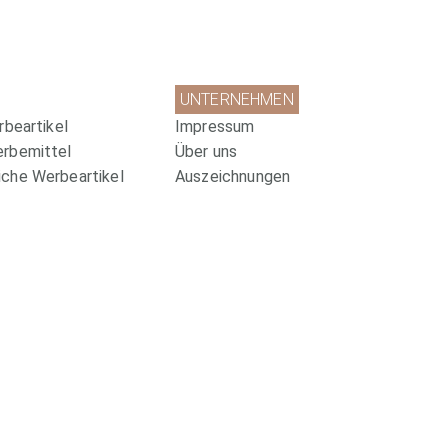
UNTERNEHMEN
rbeartikel
Impressum
erbemittel
Über uns
che Werbeartikel
Auszeichnungen
ittel
Soziale Projekte
Datenschutz
Wir sind zertifiziert!