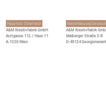
Hauptsitz Österreich
Niederlassung Deutsch
A&M Kreativfabrik GmbH
A&M Kreativfabrik Gm
Arztgasse 112 / Haus 11
Malberger Straße 2-8
A-1220 Wien
D-49124 Georgsmarien
+43 (0)1 2122762
+49 (0) 5401 880899-0
office@kreativ-fabrik.com
office@kreativ-fabrik.