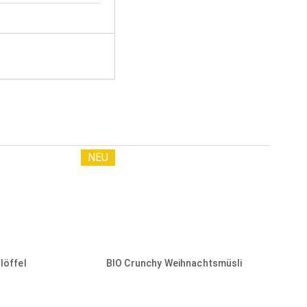
NEU
löffel
BIO Crunchy Weihnachtsmüsli