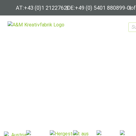
AT:+43 (0)1 2122762
DE:+49 (0) 5401 880899-0
of