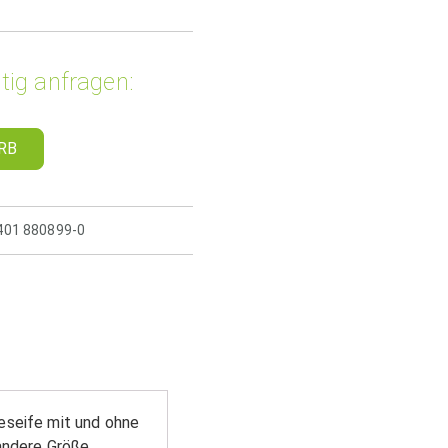
tig anfragen:
RB
5401 880899-0
eseife mit und ohne
andere Größe