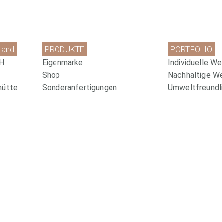
land
PRODUKTE
PORTFOLIO
bH
Eigenmarke
Individuelle We
Shop
Nachhaltige W
hütte
Sonderanfertigungen
Umweltfreundli
Kreative Verpackungen
Pharma-Werbem
com
Newsletter Anmeldung
Website by
www.redshaper.com