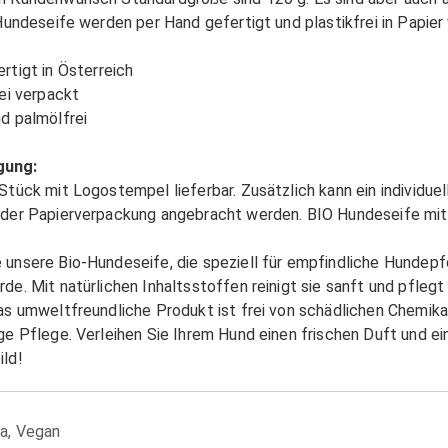
 Hundeseife werden per Hand gefertigt und plastikfrei in Papier
rtigt in Österreich
rei verpackt
d palmölfrei
gung:
Stück mit Logostempel lieferbar. Zusätzlich kann ein individuel
 der Papierverpackung angebracht werden. BIO Hundeseife mi
 unsere Bio-Hundeseife, die speziell für empfindliche Hundep
de. Mit natürlichen Inhaltsstoffen reinigt sie sanft und pflegt 
as umweltfreundliche Produkt ist frei von schädlichen Chemikal
ige Pflege. Verleihen Sie Ihrem Hund einen frischen Duft und e
ild!
ia
,
Vegan