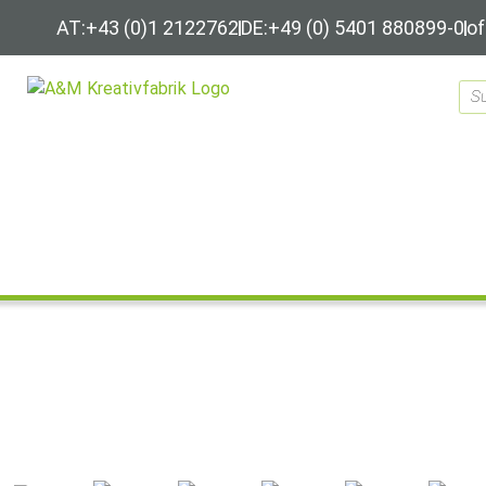
AT:+43 (0)1 2122762
DE:+49 (0) 5401 880899-0
of