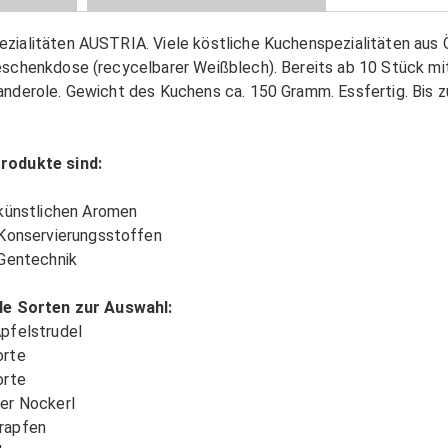
zialitäten AUSTRIA. Viele köstliche Kuchenspezialitäten aus Ö
eschenkdose (recycelbarer Weißblech). Bereits ab 10 Stück mit 
anderole. Gewicht des Kuchens ca. 150 Gramm. Essfertig. Bis 
rodukte sind:
 künstlichen Aromen
 Konservierungsstoffen
 Gentechnik
le Sorten zur Auswahl:
pfelstrudel
orte
orte
er Nockerl
rapfen