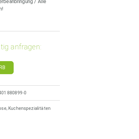
erbeanbringung / Alle
n!
tig anfragen:
RB
5401 880899-0
ose
,
Kuchenspezialitäten