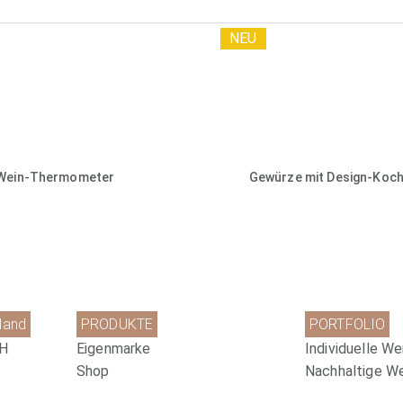
NEU
Wein-Thermometer
Gewürze mit Design-Koch
land
PRODUKTE
PORTFOLIO
bH
Eigenmarke
Individuelle We
Shop
Nachhaltige W
hütte
Sonderanfertigungen
Umweltfreundli