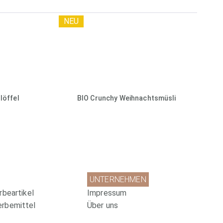
NEU
löffel
BIO Crunchy Weihnachtsmüsli
UNTERNEHMEN
rbeartikel
Impressum
erbemittel
Über uns
che Werbeartikel
Auszeichnungen