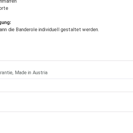
chmarren
orte
gung:
nn die Banderole individuell gestaltet werden.
rantie
,
Made in Austria