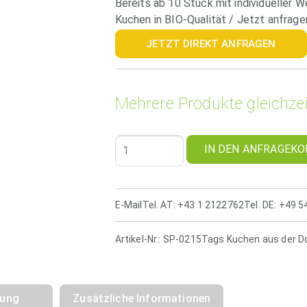
Bereits ab 10 Stück mit individueller W
Kuchen in BIO-Qualität / Jetzt anfrage
JETZT DIREKT ANFRAGEN
Mehrere Produkte gleichzei
IN DEN ANFRAGEKO
E-Mail
Tel. AT: +43 1 2122762
Tel. DE: +49 
Artikel-Nr.:
SP-0215
Tags
Kuchen aus der D
bung
Zusätzliche Informationen