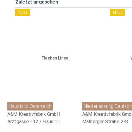
Zuletzt angesehen
NEU
NEU
Flaches Lineal
Hauptsitz Österreich
Niederlassung Deutsch
A&M Kreativfabrik GmbH
A&M Kreativfabrik Gm
Arztgasse 112 / Haus 11
Malberger Straße 2-8
A-1220 Wien
D-49124 Georgsmarien