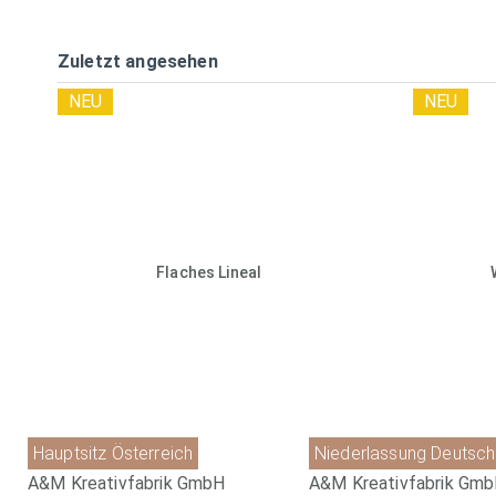
Zuletzt angesehen
NEU
NEU
Flaches Lineal
Hauptsitz Österreich
Niederlassung Deutsch
A&M Kreativfabrik GmbH
A&M Kreativfabrik Gm