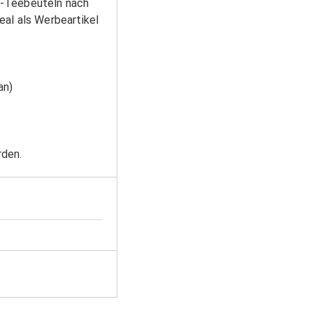
O-Teebeuteln nach
eal als Werbeartikel
an)
rden.