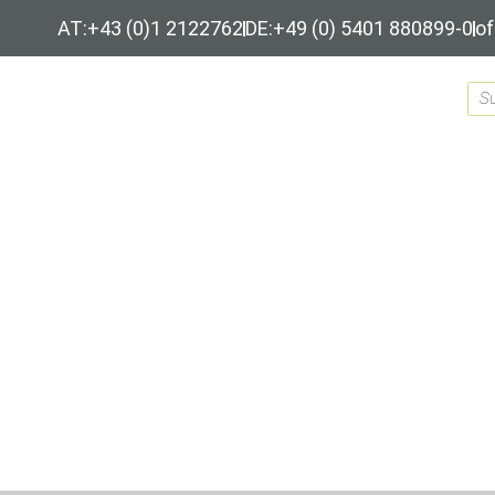
AT:+43 (0)1 2122762
DE:+49 (0) 5401 880899-0
of