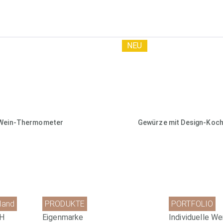
NEU
Wein-Thermometer
Gewürze mit Design-Koch
land
PRODUKTE
PORTFOLIO
bH
Eigenmarke
Individuelle We