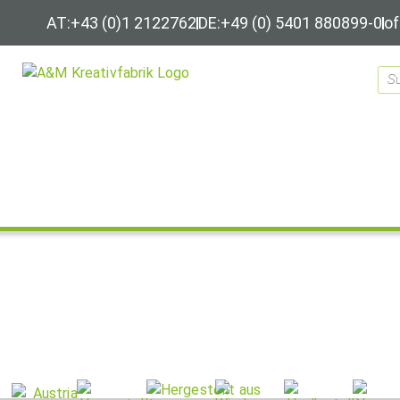
AT:+43 (0)1 2122762
DE:+49 (0) 5401 880899-0
of