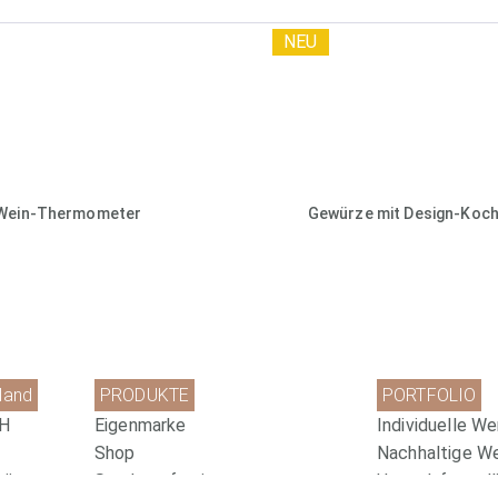
NEU
Wein-Thermometer
Gewürze mit Design-Koch
land
PRODUKTE
PORTFOLIO
bH
Eigenmarke
Individuelle We
Shop
Nachhaltige W
hütte
Sonderanfertigungen
Umweltfreundli