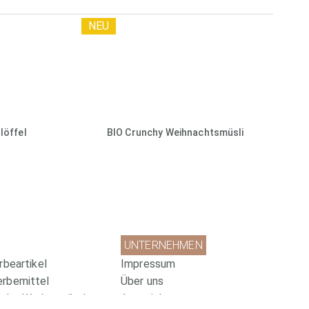
NEU
löffel
BIO Crunchy Weihnachtsmüsli
UNTERNEHMEN
rbeartikel
Impressum
erbemittel
Über uns
che Werbeartikel
Auszeichnungen