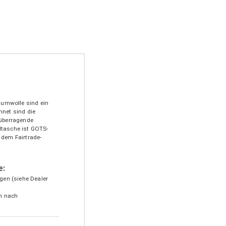
umwolle sind ein
hnet sind die
 überragende
ltasche ist GOTS-
 dem Fairtrade-
e:
gen (siehe Dealer
en nach