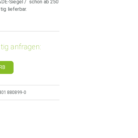
ADE-Siegel / schon ab 250
ig lieferbar.
tig anfragen:
RB
5401 880899-0