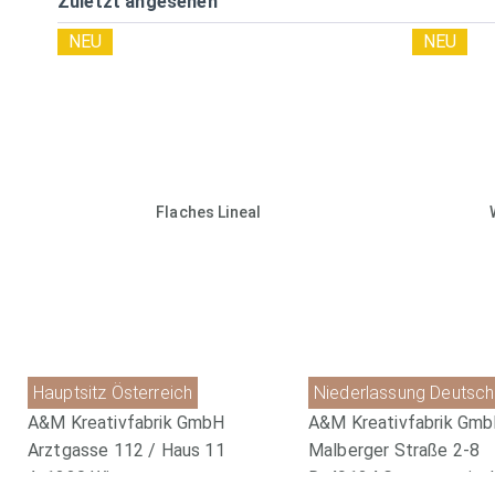
Zuletzt angesehen
NEU
NEU
Flaches Lineal
Hauptsitz Österreich
Niederlassung Deutsch
A&M Kreativfabrik GmbH
A&M Kreativfabrik Gm
Arztgasse 112 / Haus 11
Malberger Straße 2-8
A-1220 Wien
D-49124 Georgsmarien