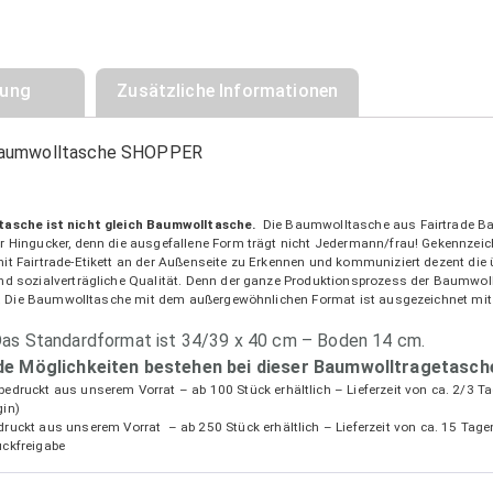
bung
Zusätzliche Informationen
aumwolltasche SHOPPER
asche ist nicht gleich Baumwolltasche.
Die Baumwolltasche aus Fairtrade Ba
r Hingucker, denn die ausgefallene Form trägt nicht Jedermann/frau! Gekennzeic
it Fairtrade-Etikett an der Außenseite zu Erkennen und kommuniziert dezent die
nd sozialverträgliche Qualität. Denn der ganze Produktionsprozess der Baumwol
ert. Die Baumwolltasche mit dem außergewöhnlichen Format ist ausgezeichnet mit
as Standardformat ist 34/39 x 40 cm – Boden 14 cm.
de Möglichkeiten bestehen bei dieser Baumwolltragetasch
edruckt aus unserem Vorrat – ab 100 Stück erhältlich – Lieferzeit von ca. 2/3 Ta
gin)
druckt aus unserem Vorrat – ab 250 Stück erhältlich – Lieferzeit von ca. 15 Tag
uckfreigabe