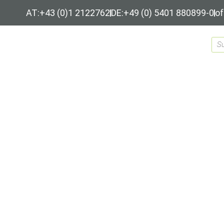
AT:+43 (0)1 2122762
DE:+49 (0) 5401 880899-0
of