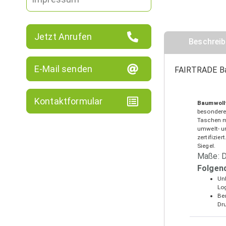
Jetzt Anrufen
Beschrei
E-Mail senden
FAIRTRADE B
Kontaktformular
Baumwollt
besondere
Taschen m
umwelt- u
zertifizi
Siegel.
Maße: D
Folgen
Unb
Lo
Be
Dr