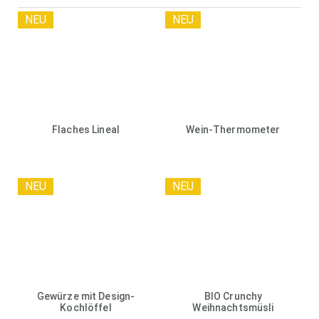
NEU
NEU
Flaches Lineal
Wein-Thermometer
NEU
NEU
Gewürze mit Design-
BIO Crunchy
Kochlöffel
Weihnachtsmüsli