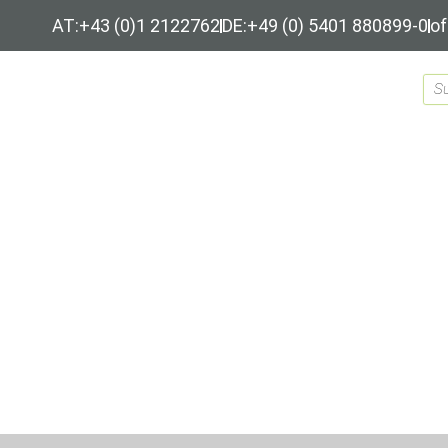
AT:+43 (0)1 2122762
DE:+49 (0) 5401 880899-0
of