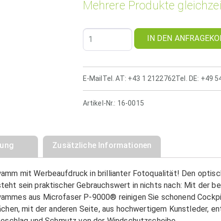
Mehrere Produkte gleichzei
IN DEN ANFRAGEKO
E-Mail
Tel. AT: +43 1 2122762
Tel. DE: +49 
Artikel-Nr.:
16-0015
bung
Zusätzliche Informationen
mm mit Werbeaufdruck in brillianter Fotoqualität! Den optis
ht sein praktischer Gebrauchswert in nichts nach: Mit der b
ammes aus Microfaser P-9000® reinigen Sie schonend Cockpi
ächen, mit der anderen Seite, aus hochwertigem Kunstleder, en
Beschlag und Schmutz von der Windschutzscheibe.