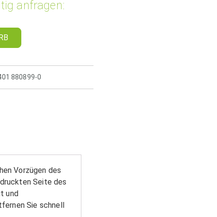
tig anfragen:
RB
5401 880899-0
chen Vorzügen des
edruckten Seite des
t und
tfernen Sie schnell