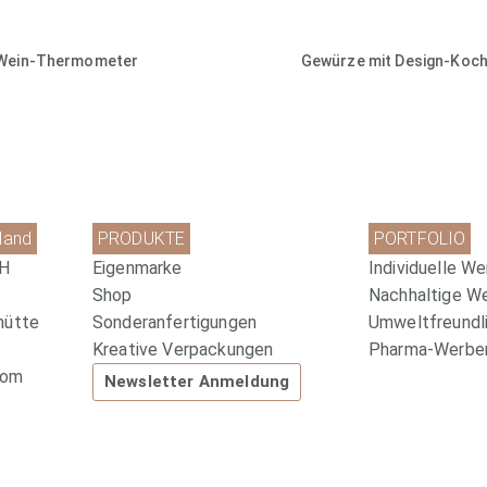
Wein-Thermometer
Gewürze mit Design-Koch
land
PRODUKTE
PORTFOLIO
bH
Eigenmarke
Individuelle We
Shop
Nachhaltige W
hütte
Sonderanfertigungen
Umweltfreundli
Kreative Verpackungen
Pharma-Werbem
com
Newsletter Anmeldung