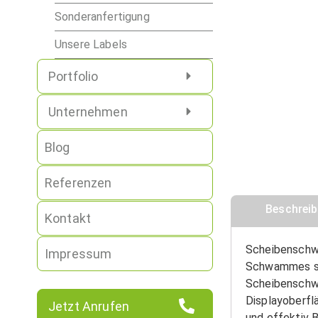
Sonderanfertigung
Unsere Labels
Portfolio
Unternehmen
Blog
Referenzen
Beschrei
Kontakt
Scheibenschwa
Impressum
Schwammes ste
Scheibenschw
Displayoberfl
Jetzt Anrufen
und effektiv 