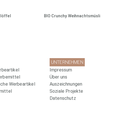
löffel
BIO Crunchy Weihnachtsmüsli
UNTERNEHMEN
rbeartikel
Impressum
erbemittel
Über uns
che Werbeartikel
Auszeichnungen
ittel
Soziale Projekte
Datenschutz
Wir sind zertifiziert!