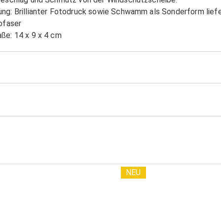
ng: Brillianter Fotodruck sowie Schwamm als Sonderform lief
ofaser
ße: 14 x 9 x 4 cm
NEU