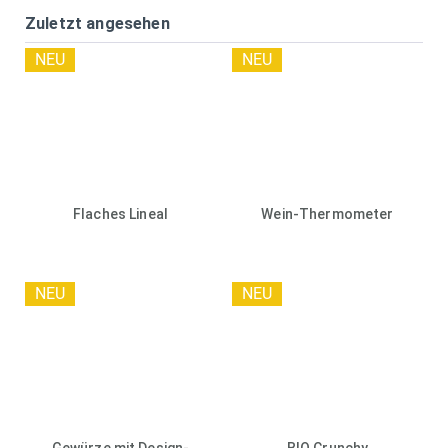
Zuletzt angesehen
NEU
NEU
Flaches Lineal
Wein-Thermometer
NEU
NEU
Gewürze mit Design-
BIO Crunchy