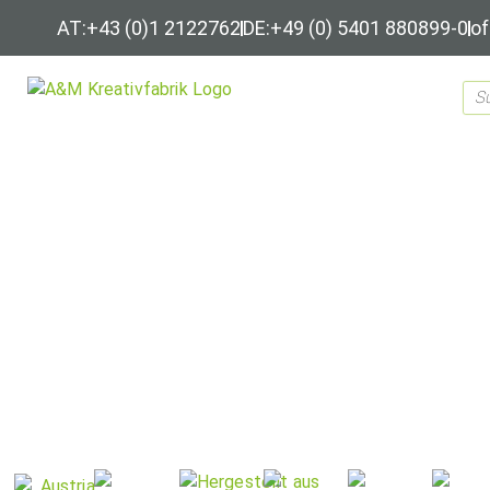
AT:+43 (0)1 2122762
DE:+49 (0) 5401 880899-0
of