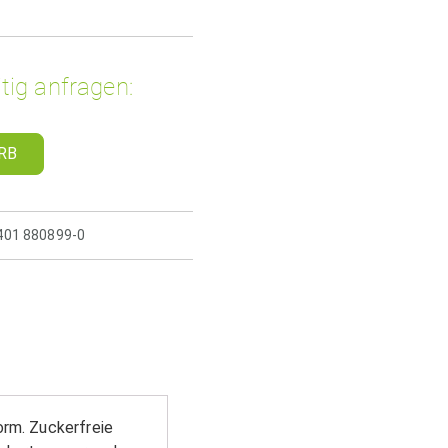
tig anfragen:
RB
5401 880899-0
orm. Zuckerfreie