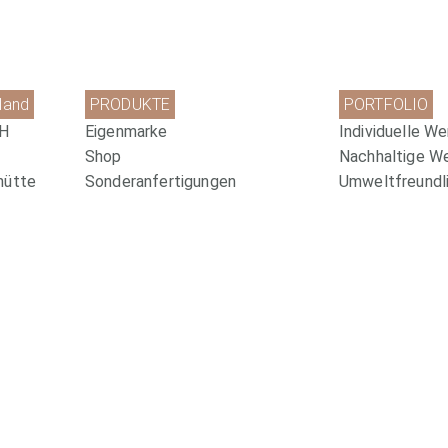
land
PRODUKTE
PORTFOLIO
bH
Eigenmarke
Individuelle We
Shop
Nachhaltige W
hütte
Sonderanfertigungen
Umweltfreundli
Kreative Verpackungen
Pharma-Werbem
com
Newsletter Anmeldung
Website by
www.redshaper.com