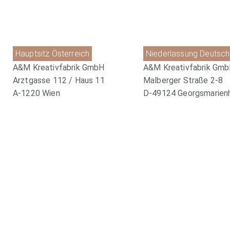
Hauptsitz Österreich
Niederlassung Deutsch
A&M Kreativfabrik GmbH
A&M Kreativfabrik Gm
Arztgasse 112 / Haus 11
Malberger Straße 2-8
A-1220 Wien
D-49124 Georgsmarien
+43 (0)1 2122762
+49 (0) 5401 880899-0
office@kreativ-fabrik.com
office@kreativ-fabrik.