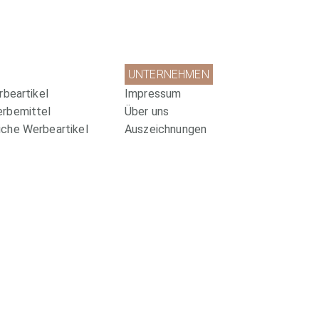
UNTERNEHMEN
rbeartikel
Impressum
erbemittel
Über uns
che Werbeartikel
Auszeichnungen
ittel
Soziale Projekte
Datenschutz
Wir sind zertifiziert!