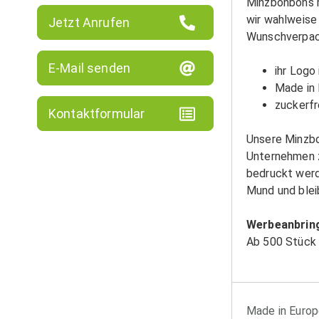
Minzbonbons m
wir wahlweise 
Jetzt Anrufen
Wunschverpack
E-Mail senden
ihr Logo
Made in
zuckerfr
Kontaktformular
Unsere Minzbo
Unternehmen z
bedruckt werd
Mund und blei
Werbeanbrin
Ab 500 Stück w
Made in Euro