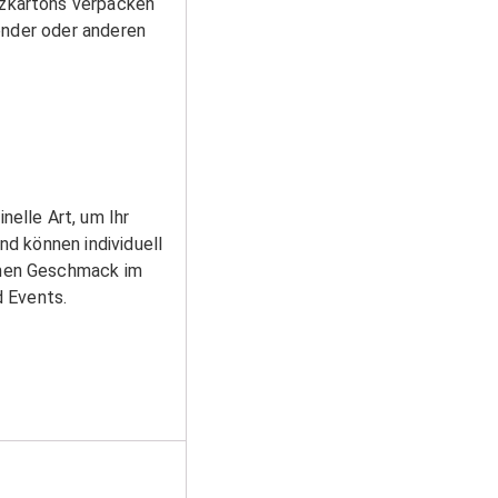
zkartons verpacken
pender oder anderen
elle Art, um Ihr
d können individuell
hmen Geschmack im
d Events.