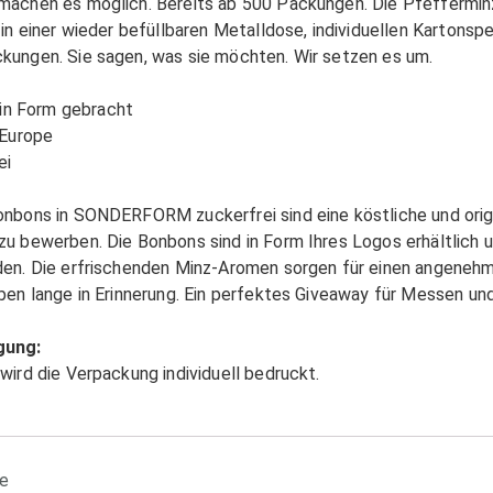
achen es möglich. Bereits ab 500 Packungen. Die Pfeffermin
in einer wieder befüllbaren Metalldose, individuellen Kartons
ungen. Sie sagen, was sie möchten. Wir setzen es um.
 in Form gebracht
 Europe
ei
nbons in SONDERFORM zuckerfrei sind eine köstliche und origin
u bewerben. Die Bonbons sind in Form Ihres Logos erhältlich un
en. Die erfrischenden Minz-Aromen sorgen für einen angene
ben lange in Erinnerung. Ein perfektes Giveaway für Messen un
gung:
ird die Verpackung individuell bedruckt.
pe