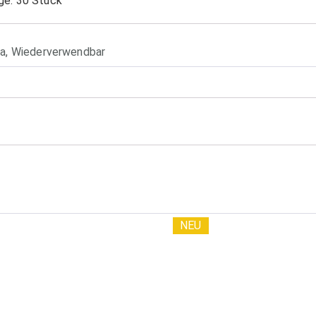
ge: 30 Stück
ia
,
Wiederverwendbar
NEU