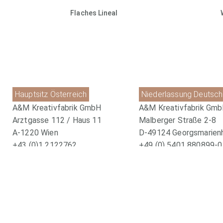
Flaches Lineal
Hauptsitz Österreich
Niederlassung Deutsch
A&M Kreativfabrik GmbH
A&M Kreativfabrik Gm
Arztgasse 112 / Haus 11
Malberger Straße 2-8
A-1220 Wien
D-49124 Georgsmarien
+43 (0)1 2122762
+49 (0) 5401 880899-0
office@kreativ-fabrik.com
office@kreativ-fabrik.