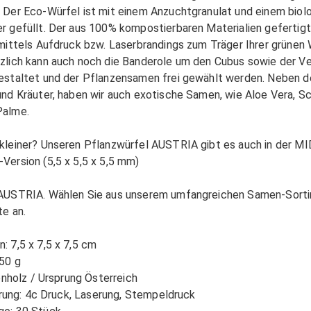
 Der Eco-Würfel ist mit einem Anzuchtgranulat und einem biol
r gefüllt. Der aus 100% kompostierbaren Materialien gefertig
 mittels Aufdruck bzw. Laserbrandings zum Träger Ihrer grüne
zlich kann auch noch die Banderole um den Cubus sowie der Ve
estaltet und der Pflanzensamen frei gewählt werden. Neben d
und Kräuter, haben wir auch exotische Samen, wie Aloe Vera, 
Palme.
leiner? Unseren Pflanzwürfel AUSTRIA gibt es auch in der MIDI
Version (5,5 x 5,5 x 5,5 mm)
AUSTRIA. Wählen Sie aus unserem umfangreichen Samen-Sorti
te an.
: 7,5 x 7,5 x 7,5 cm
150 g
lenholz / Ursprung Österreich
ierung: 4c Druck, Laserung, Stempeldruck