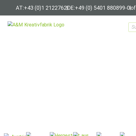
AT:+43 (0)1 2122762
DE:+49 (0) 5401 880899-0
of