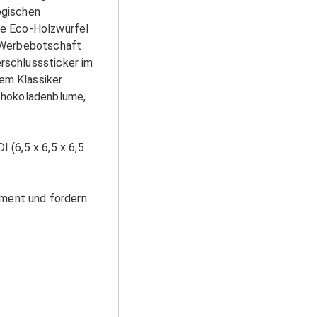
ogischen
te Eco-Holzwürfel
n Werbebotschaft
rschlusssticker im
em Klassiker
Schokoladenblume,
 (6,5 x 6,5 x 6,5
ment und fordern