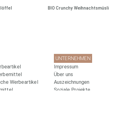
löffel
BIO Crunchy Weihnachtsmüsli
UNTERNEHMEN
rbeartikel
Impressum
erbemittel
Über uns
che Werbeartikel
Auszeichnungen
ittel
Soziale Projekte
Datenschutz
Wir sind zertifiziert!