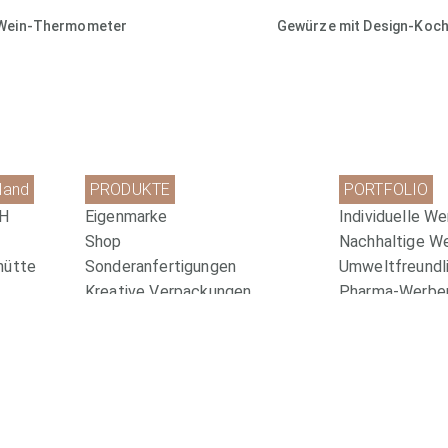
Wein-Thermometer
Gewürze mit Design-Koch
land
PRODUKTE
PORTFOLIO
bH
Eigenmarke
Individuelle We
Shop
Nachhaltige W
hütte
Sonderanfertigungen
Umweltfreundli
Kreative Verpackungen
Pharma-Werbem
com
Newsletter Anmeldung