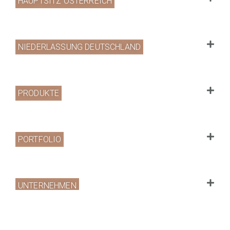
HAUPTSITZ ÖSTERREICH
NIEDERLASSUNG DEUTSCHLAND
PRODUKTE
PORTFOLIO
UNTERNEHMEN
Website by
www.redshaper.com