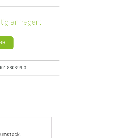
tig anfragen:
RB
5401 880899-0
niumstock,