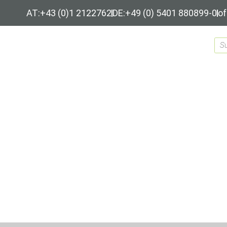
AT:+43 (0)1 2122762
DE:+49 (0) 5401 880899-0
of