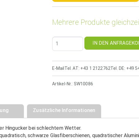
Mehrere Produkte gleichzei
IN DEN ANFRAGEKO
E-Mail
Tel. AT: +43 1 2122762
Tel. DE: +49 
Artikel-Nr.:
SW10086
bung
Zusätzliche Informationen
der Hingucker bei schlechtem Wetter.
quadratisch, schwarze Glasfiberschienen, quadratischer Alumi