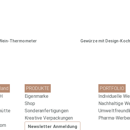
Wein-Thermometer
Gewürze mit Design-Koch
land
PRODUKTE
PORTFOLIO
bH
Eigenmarke
Individuelle We
Shop
Nachhaltige W
hütte
Sonderanfertigungen
Umweltfreundli
Kreative Verpackungen
Pharma-Werbem
com
Newsletter Anmeldung