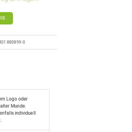
RB
5401 880899-0
rem Logo oder
 aller Munde.
falls individuell
.