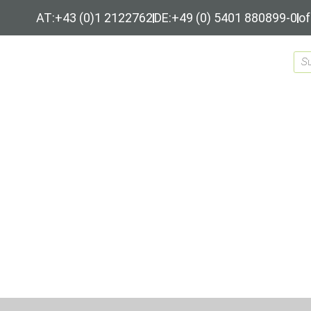
AT:+43 (0)1 2122762
DE:+49 (0) 5401 880899-0
of