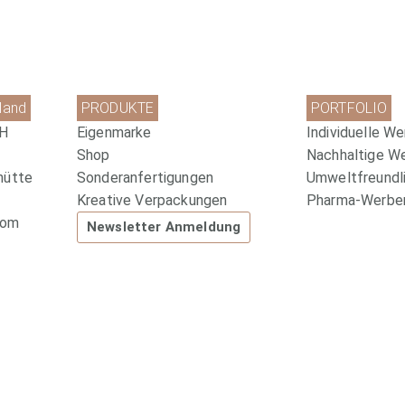
land
PRODUKTE
PORTFOLIO
bH
Eigenmarke
Individuelle We
Shop
Nachhaltige W
hütte
Sonderanfertigungen
Umweltfreundli
Kreative Verpackungen
Pharma-Werbem
com
Newsletter Anmeldung
Website by
www.redshaper.com