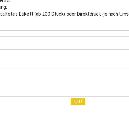
erbar.
ung:
staltetes Etikett (ab 200 Stück) oder Direktdruck (je nach Um
NEU