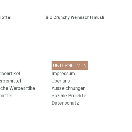
löffel
BIO Crunchy Weihnachtsmüsli
UNTERNEHMEN
rbeartikel
Impressum
erbemittel
Über uns
che Werbeartikel
Auszeichnungen
ittel
Soziale Projekte
Datenschutz
Wir sind zertifiziert!