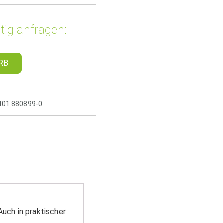
tig anfragen:
RB
5401 880899-0
uch in praktischer