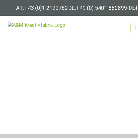
AT:+43 (0)1 2122762
DE:+49 (0) 5401 880899-0
of