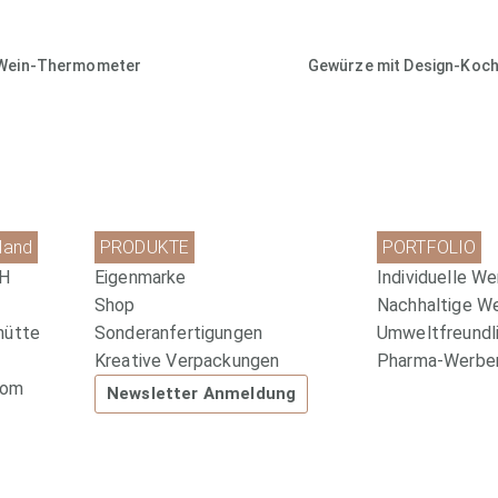
Wein-Thermometer
Gewürze mit Design-Koch
land
PRODUKTE
PORTFOLIO
bH
Eigenmarke
Individuelle We
Shop
Nachhaltige W
hütte
Sonderanfertigungen
Umweltfreundli
Kreative Verpackungen
Pharma-Werbem
com
Newsletter Anmeldung