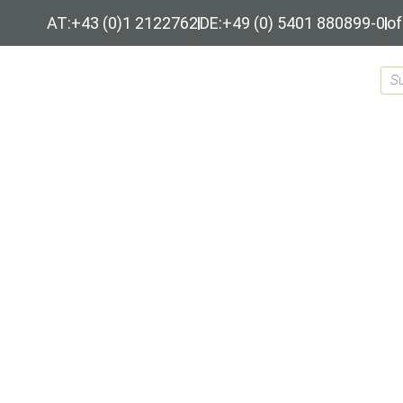
AT:+43 (0)1 2122762
DE:+49 (0) 5401 880899-0
of