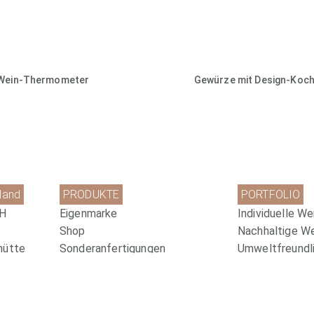
Wein-Thermometer
Gewürze mit Design-Koch
land
PRODUKTE
PORTFOLIO
bH
Eigenmarke
Individuelle We
Shop
Nachhaltige W
hütte
Sonderanfertigungen
Umweltfreundli
Kreative Verpackungen
Pharma-Werbem
com
Newsletter Anmeldung