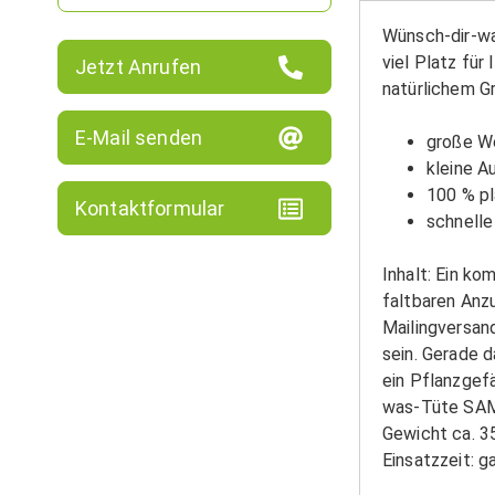
Wünsch-dir-w
viel Platz fü
Jetzt Anrufen
natürlichem G
E-Mail senden
große W
kleine A
100 % pl
Kontaktformular
schnelle
Inhalt: Ein k
faltbaren Anz
Mailingversan
sein. Gerade 
ein Pflanzgef
was-Tüte S
Gewicht ca. 35
Einsatzzeit: g