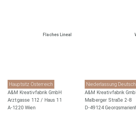
Flaches Lineal
Hauptsitz Österreich
Niederlassung Deutsch
A&M Kreativfabrik GmbH
A&M Kreativfabrik Gm
Arztgasse 112 / Haus 11
Malberger Straße 2-8
A-1220 Wien
D-49124 Georgsmarien
+43 (0)1 2122762
+49 (0) 5401 880899-0
office@kreativ-fabrik.com
office@kreativ-fabrik.