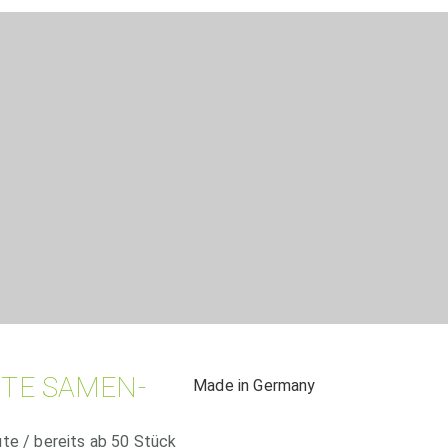
TE SAMEN-
Made in Germany
te / bereits ab 50 Stück