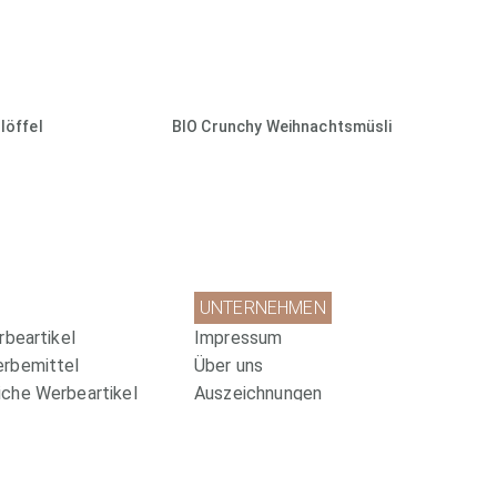
löffel
BIO Crunchy Weihnachtsmüsli
UNTERNEHMEN
rbeartikel
Impressum
erbemittel
Über uns
che Werbeartikel
Auszeichnungen
ittel
Soziale Projekte
Datenschutz