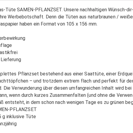
as-Tüte SAMEN-PFLANZSET. Unsere nachhaltigen Wünsch-dir
r Ihre Werbebotschaft. Denn die Tüten aus naturbraunen / weiß
raspapier haben ein Format von 105 x 156 mm.
erbewirkung
uflage
astikfrei
 Lieferung
omplettes Pflanzset bestehend aus einer Saattüte, einer Erdque
uchttöpfchen – und trotzdem extrem flach und perfekt für de
d. Die Verwunderung über diesen umfangreichen Inhalt wird bei
dann, wenn durch kurzes Zusammenfalten (und ohne die Verwen
äß entsteht, in dem schon nach wenigen Tage es zu grünen beg
AMEN-PFLANZSET
 g inklusive Tüte
anzjährig